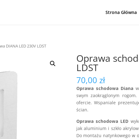
Strona Główna
wa DIANA LED 230V LDST
Oprawa schod
LDST
70,00
zł
Oprawa schodowa Diana
ws
swym zaokrąglonym rogom. 
ofercie. Wspaniale prezentu
ścian.
Oprawa schodowa LED
wyko
jak aluminium i szkło akrylo
Do montażu natynkowego w ot